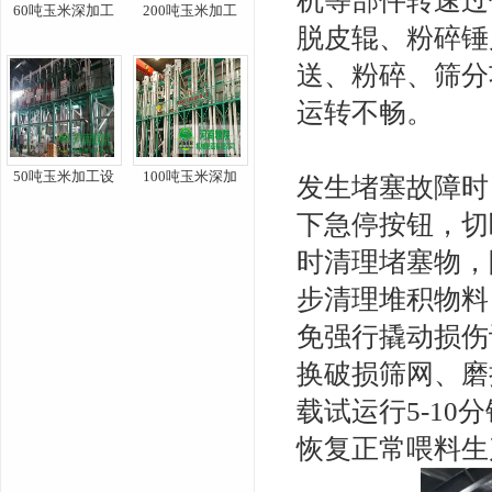
机等部件转速过
60吨玉米深加工
200吨玉米加工
脱皮辊、粉碎锤
送、粉碎、筛分
运转不畅。
50吨玉米加工设
100吨玉米深加
发生堵塞故障时
下急停按钮，切
时清理堵塞物，
步清理堆积物料
免强行撬动损伤
换破损筛网、磨
载试运行5-1
恢复正常喂料生