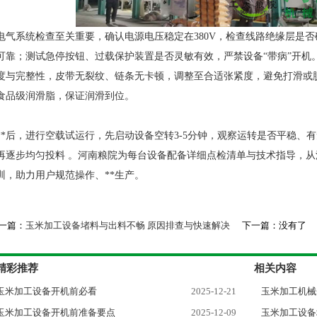
电气系统检查至关重要，确认电源电压稳定在380V，检查线路绝缘层是
可靠；测试急停按钮、过载保护装置是否灵敏有效，严禁设备“带病”开机
度与完整性，皮带无裂纹、链条无卡顿，调整至合适张紧度，避免打滑或
食品级润滑脂，保证润滑到位。
**后，进行空载试运行，先启动设备空转3-5分钟，观察运转是否平稳、
再逐步均匀投料 。河南粮院为每台设备配备详细点检清单与技术指导，
训，助力用户规范操作、**生产。
一篇：
玉米加工设备堵料与出料不畅 原因排查与快速解决
下一篇：没有了
精彩推荐
相关内容
玉米加工设备开机前必看
2025-12-21
玉米加工机械
玉米加工设备开机前准备要点
2025-12-09
玉米加工设备