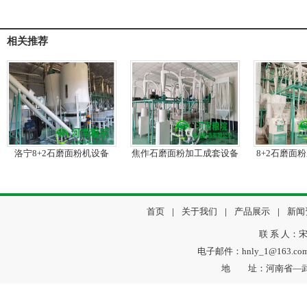
相关推荐
洛宁8+2石磨面粉机设备
焦作石磨面粉加工成套设备
8+2石磨面
首页
|
关于我们
|
产品展示
|
新闻
联 系 人：宋
电子邮件：hnly_1@163.c
地 址：河南省—武