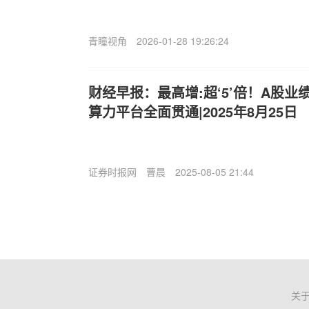
青瞳视角
2026-01-28 19:26:24
财经早报：最高增:超‘5’倍！A股
算力平台全面贯通|2025年8月25日
证券时报网
曹晨
2025-08-05 21:44
关