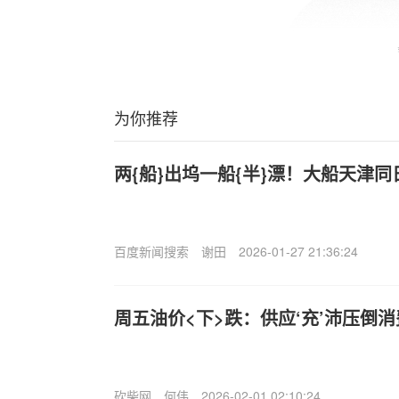
为你推荐
两{船}出坞一船{半}漂！大船天津
百度新闻搜索
谢田
2026-01-27 21:36:24
周五油价<下>跌：供应‘充’沛压倒
砍柴网
何伟
2026-02-01 02:10:24