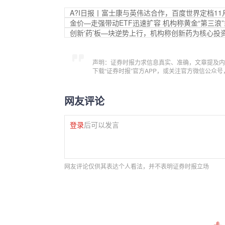
A?I日报丨富士康与英伟达合作，百度世界定档11
金价—走强带动ETF迅速扩容 机构称黄金“第三浪
创新‘药’板—块逆势上行，机构称创新药为核心投
声明：证券时报力求信息真实、准确，文章提及内
下载“证券时报”官方APP，或关注官方微信公众
网友评论
登录
后可以发言
网友评论仅供其表达个人看法，并不表明证券时报立场