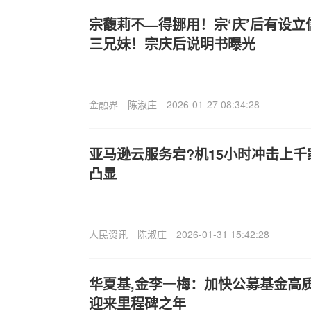
宗馥莉不—得挪用！宗‘庆’后有设
三兄妹！宗庆后说明书曝光
金融界
陈淑庄
2026-01-27 08:34:28
亚马逊云服务宕?机15小时冲击上
凸显
人民资讯
陈淑庄
2026-01-31 15:42:28
华夏基,金李一梅：加快公募基金高
迎来里程碑之年